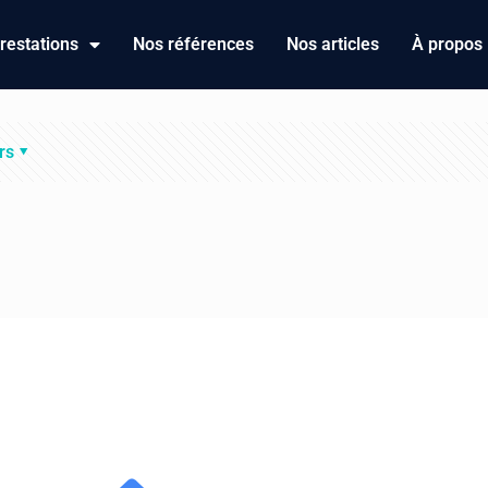
restations
Nos références
Nos articles
À propos
rs