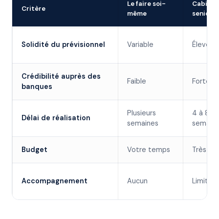
Le faire soi-
Cabinet
Critère
même
senior
Solidité du prévisionnel
Variable
Élevée
Crédibilité auprès des
Faible
Forte
banques
Plusieurs
4 à 8
Délai de réalisation
semaines
semain
Budget
Votre temps
Très él
Accompagnement
Aucun
Limité