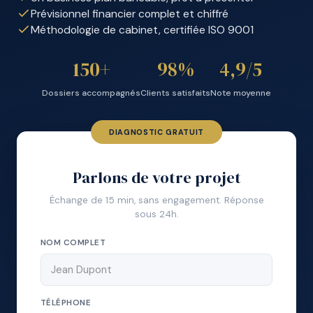
Prévisionnel financier complet et chiffré
Méthodologie de cabinet, certifiée ISO 9001
150+
98%
4,9/5
Dossiers accompagnés
Clients satisfaits
Note moyenne
DIAGNOSTIC GRATUIT
Parlons de votre projet
Échange de 15 min, sans engagement. Réponse
sous 24h.
NOM COMPLET
TÉLÉPHONE